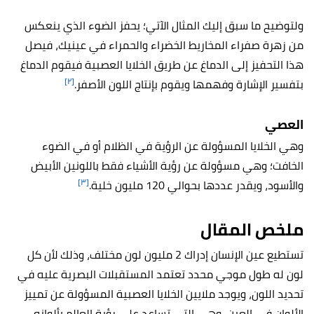
ولتوضيح ما سبق إليك المثال الآتي؛ يحفز الضوء الذي ينعكس
من زهرة صفراء المخاريط الخضراء والحمراء في عينيك، فيصل
هذا التحفيز إلى الدماغ عن طريق الخلايا العصبية فيقوم الدماغ
[٢]
بتفسير الإشارة وفهمها ويقوم بإنتاج اللون الأصفر.
العصي
وهي الخلايا المسؤولة عن الرؤية في الظلام أو في الضوء
الخافت؛ وهي مسؤولة عن رؤية الأشياء فقط باللونين الأبيض
[٣]
والأسود، ويقدر عددها بحوالي 120 مليون خلية.
ملخص المقال
تستطيع عين الإنسان إدراك 2 مليون لون مختلف، وذلك لأن كل
لون له طول موجي محدد تعتمد المستقبلات البصرية عليه في
تحديد اللون، ويوجد ملايين الخلايا العصبية المسؤولة عن تمييز
الألوان في العين، وهي التي تساعد على رؤية العالم بألوانه