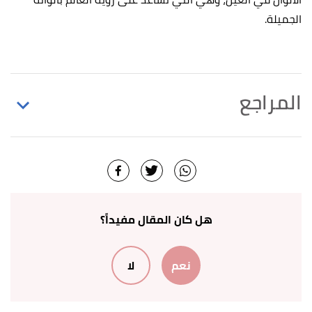
الجميلة.
المراجع
Andrew P. Schachat MD,
"Color vision and night
↑
vision"
,
Sciencedirect
, Retrieved 1/3/2018. Edited.
أ
ب
ت
ث
by Johnstone M. Kim, MD,
"What are eye
^
cones ? "
,
Very well health
, Retrieved 20/12/2020.
هل كان المقال مفيداً؟
Edited.
نعم
لا
أ
ب
,
University of Washington
,
"The Retina"
^
Retrieved 8/6/2022. Edited.