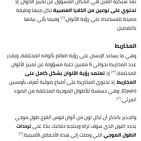
تُعدّ شبكية العين هي المكان المسؤول عن تمييز الألوان، إذ
تحتوي على نوعين من الخلايا العصبية
لكل منها وظيفة
[٢]
معينة للمساعدة على رؤية الألوان،
وفيما يأتي بيانها
بالتفصيل:
المخاريط
وهي ما يساعد الإنسان على رؤية العالم بألوانه المختلفة، ويقدر
عدد المخاريط بحوالي 6 ملايين خلية مسؤولة عن تمييز الألوان
[٣]
المختلفة،
إذ
تعتمد رؤية الألوان بشكل كامل على
المخاريط
، إذ تحتوي المخاريط على أصباغ ضوئية تُعرف بأوبسين
(Opsin)، وهي حساسة للأطوال الموجية المختلفة من الضوء
[٢]
المرئي.
والجدير بالذكر أن لكل لون من ألوان قوس القزح طول موجي
يحدد اللون الذي سوف تراه وينتجه دماغك بناءً على
ترددات
[٢]
الطول الموجي
التي وصلت إلى هذه الأحماض الأمينية.