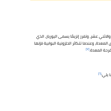
الاثني عشر، وتفرز إنزيمًا يسمى اليورياز، الذي
المعدة، وعندما تتكاثر الحلزونية البوابية فإنها
[٧]
رحة المعدة.
[٦]
 يلي: