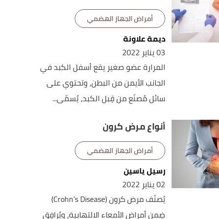
أمراض الجهاز الهضمي
ديمة علاونة
03 يناير 2022
المرارة عضو صغير يقع أسفل الكبد في
الجانب الأيمن من البطن، وتحتوي على
سائل مُصنّع من قِبل الكبد، يُسمّى...
أنواع مرض كرون
أمراض الجهاز الهضمي
رسيل ياسين
02 يناير 2022
يُصنّف مرض كرون (Crohn’s Disease)
ضِمن أمراض الأمعاء الالتهابية، ويُرافِق