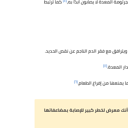
[٤]
ثومة المعدة لا يصابون أبدًا به،
كما ترتبط
ويترافق مع فقر الدم الناجم عن نقص الحديد.
[٤]
ار المعدة.
[٦]
ا يمنعها من إفراغ الطعام.
 أنك معرض لخطر كبير للإصابة بمضاعفاتها