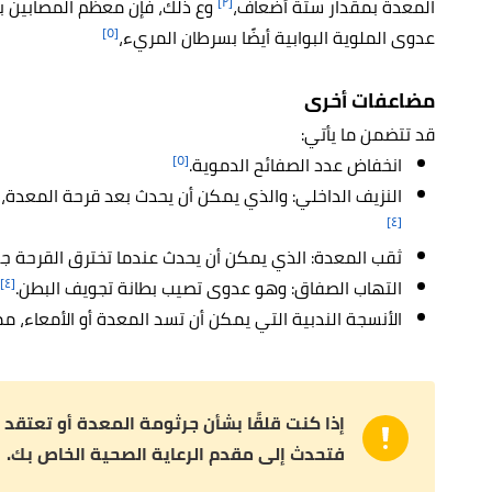
[٢]
المعدة بمقدار ستة أضعاف،
وع ذلك، فإن معظم المصابين بجر
[٥]
عدوى الملوية البوابية أيضًا بسرطان المريء،
مضاعفات أخرى
قد تتضمن ما يأتي:
[٥]
انخفاض عدد الصفائح الدموية.
النزيف الداخلي: والذي يمكن أن يحدث بعد قرحة المعدة، 
[٤]
ثقب المعدة: الذي يمكن أن يحدث عندما تخترق القرحة جد
[٤]
التهاب الصفاق: وهو عدوى تصيب بطانة تجويف البطن.
الأنسجة الندبية التي يمكن أن تسد المعدة أو الأمعاء، مم
إذا كنت قلقًا بشأن جرثومة المعدة أو تعتقد
فتحدث إلى مقدم الرعاية الصحية الخاص بك.