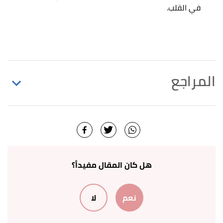
في القلب.
المراجع
أ
ب
,
"Understanding Rheumatic Fever -- the Basics"
^
webmd
, Retrieved 25/2/2022. Edited.
,
clevelandclinic
, Retrieved
"Rheumatic Fever"
↑
25/2/2022. Edited.
هل كان المقال مفيداً؟
,
healthline
, Retrieved
"Rheumatic Fever"
↑
نعم
لا
26/2/2022. Edited.