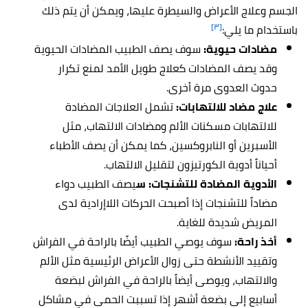
الجسم وعلاج الأعراض والسيطرة عليها، ويمكن أن يتم ذلك
[٣]
باستخدام ما يلي:
مضادات حيوية:
سوف يصف الطبيب المضادات الحيوية
وقد يصف المضادات كعلاج طويل الأمد لمنع تكرار
حدوث العدوى مرة أخرى.
علاج مضاد للالتهابات:
تشمل العلاجات المضادة
للالتهابات مسكنات الألم ومضادات الالتهاب، مثل
الأسبرين أو النابروكسين، كما يمكن أن يصف الأطباء
أحياناً أدوية الكورتيزون لتقليل الالتهاب.
الأدوية المضادة للتشنجات: س
يصف الطبيب دواء
مضاداً للتشنجات إذا أصبحت الحركات اللاإرادية لدى
المريض شديدة للغاية.
أخذ راحة:
سوف يوصي الطبيب أيضًا بالراحة في الفراش
وتقييد الأنشطة حتى زوال الأعراض الرئيسية مثل الألم
والالتهاب، ويوصى أيضاً بالراحة في الفراش لبضعة
أسابيع إلى بضعة أشهر إذا تسببت الحمى في مشاكل