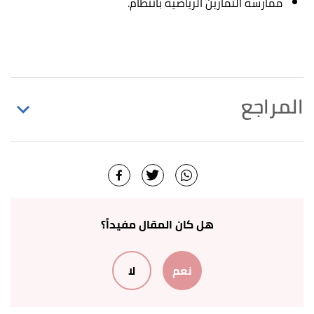
ممارسة التمارين الرياضية بانتظام.
المراجع
أ
ب
ت
,
mayoclinic
,
"Thoracic aortic aneurysm"
^
5/5/2022, Retrieved 19/10/2022. Edited.
,
"Thoracic Aortic Aneurysm (TAA) Symptoms"
↑
stanfordhealthcare
, Retrieved 19/10/2022. Edited.
هل كان المقال مفيداً؟
أ
ب
,
clevelandclinic
, 11/6/2022,
"Aortic Aneurysm"
^
نعم
لا
Retrieved 19/10/2022. Edited.
,
hopkinsmedicine
,
"Thoracic Aortic Aneurysm"
↑