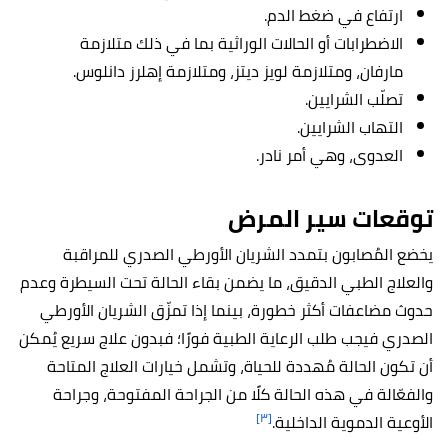
ارتفاع في ضغط الدم.
الاضطرابات أو الحالات الوراثية بما في ذلك متلازمة
مارفان، ومتلازمة لويز ديتز، ومتلازمة إهلرز دانلوس.
تصلّب الشرايين.
التهاب الشرايين.
العدوى، وهي أمر نادر.
توقعات سير المرض
يخضع المُصابون بتمدد الشريان الأورطي الصدري للمراقبة
والعلاج الطبي الدقيق، ما يضمن بقاء الحالة تحت السيطرة وعدم
حدوث مضاعفات أكثر خطورة، بينما إذا تمزّق الشريان الأورطي
الصدري فيجب طلب الرعاية الطبية فورًا؛ فبدون علاج سريع يُمكن
أن تكون الحالة مُهددة للحياة، وتشمل خيارات العلاج المتاحة
والفعّالة في هذه الحالة كلًا من الجراحة المفتوحة، وجراحة
[٣]
الأوعية الدموية الداخلية.