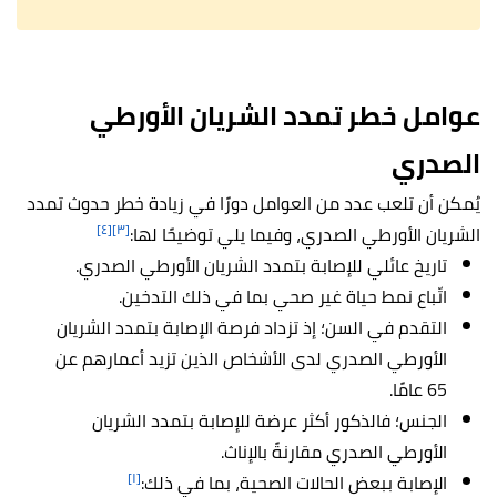
عوامل خطر تمدد الشريان الأورطي
الصدري
يُمكن أن تلعب عدد من العوامل دورًا في زيادة خطر حدوث تمدد
[٤]
[٣]
الشريان الأورطي الصدري، وفيما يلي توضيحًا لها:
تاريخ عائلي للإصابة بتمدد الشريان الأورطي الصدري.
اتّباع نمط حياة غير صحي بما في ذلك التدخين.
التقدم في السن؛ إذ تزداد فرصة الإصابة بتمدد الشريان
الأورطي الصدري لدى الأشخاص الذين تزيد أعمارهم عن
65 عامًا.
الجنس؛ فالذكور أكثر عرضة للإصابة بتمدد الشريان
الأورطي الصدري مقارنةً بالإناث.
[١]
الإصابة ببعض الحالات الصحية، بما في ذلك: