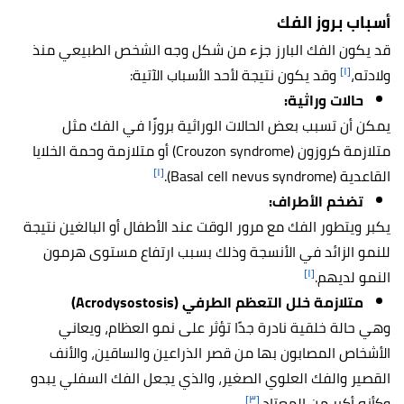
أسباب بروز الفك
قد يكون الفك البارز جزء من شكل وجه الشخص الطبيعي منذ
[١]
ولادته،
وقد يكون نتيجة لأحد الأسباب الآتية:
حالات وراثية:
يمكن أن تسبب بعض الحالات الوراثية بروزًا في الفك مثل
متلازمة كروزون (Crouzon syndrome) أو متلازمة وحمة الخلايا
[١]
القاعدية (Basal cell nevus syndrome).
تضخم الأطراف:
يكبر ويتطور الفك مع مرور الوقت عند الأطفال أو البالغين نتيجة
للنمو الزائد في الأنسجة وذلك بسبب ارتفاع مستوى هرمون
[١]
النمو لديهم.
متلازمة خلل التعظم الطرفي (Acrodysostosis)
وهي حالة خلقية نادرة جدًا تؤثر على نمو العظام، ويعاني
الأشخاص المصابون بها من قصر الذراعين والساقين، والأنف
القصير والفك العلوي الصغير، والذي يجعل الفك السفلي يبدو
[٣]
وكأنه أكبر من المعتاد.