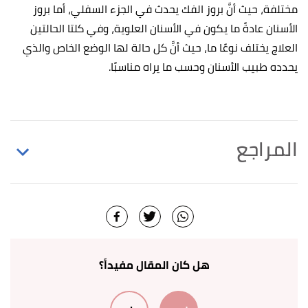
مختلفة، حيث أنَّ بروز الفك يحدث في الجزء السفلي، أما بروز
الأسنان عادةً ما يكون في الأسنان العلوية، وفي كلتا الحالتين
العلاج يختلف نوعًا ما، حيث أنَّ كل حالة لها الوضع الخاص والذي
يحدده طبيب الأسنان وحسب ما يراه مناسبًا.
المراجع
أ
ب
ت
ث
is an extension or,shape of the face bones.
^
"Prognathism"
,
mountsinai
, Retrieved 26/2/2022.
Edited.
"Your Overjet Questions Answered: What Is It?
↑
هل كان المقال مفيداً؟
How Do I Treat It?"
,
diamondbraces
, Retrieved
9/6/2022. Edited.