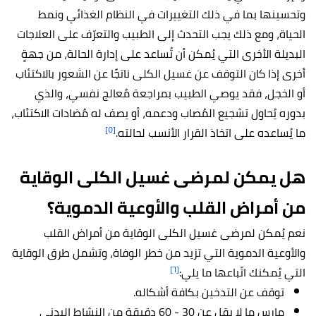
وتحسينها بما في ذلك التغييرات في النظام الغذائي ونمط
الحياة، ومع ذلك يجب التحدث إلى الطبيب والتعرّف على العلاجات
البديلة الأخرى التي يُمكن أن تُساعد على إدارة الحالة، من جهةٍ
أخرى إذا كان التوقف عن غسيل الكلى ناتجًا عن الشعور بالاكتئاب
أو الخجل، فقد يوصي الطبيب بمراجعة مُعالج نفسي، والذي
بدوره يُحاول تشجيع المُصاب ودعمه، أو يصف له مُضادات الاكتئاب،
[٥]
ما يُساعده على اتخاذ القرار الأنسب لحالته.
هل يمكن لمرضى غسيل الكلى الوقاية
من أمراض القلب والأوعية الدموية؟
نعم يُمكن لمرضى غسيل الكلى الوقاية من أمراض القلب
والأوعية الدموية التي تزيد من خطر الوفاة، وتشمل طرق الوقاية
[٦]
التي يُمكنك اتّباعها ما يلي:
توقف عن التدخين بكافة أشكاله.
مارس ما لا يقل عن 30 - 60 دقيقة من النشاط البدني