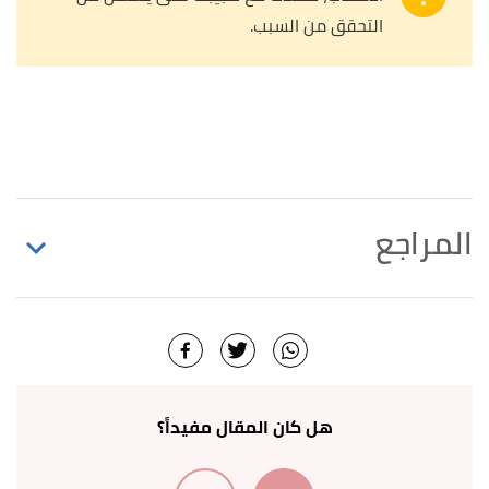
التحقق من السبب.
المراجع
,
betterhealth
, Retrieved
"Diabetic neuropathy"
↑
5/7/2022. Edited.
أ
ب
ت
ث
,
"What to know about diabetic neuropathy"
^
medicalnewstoday
, Retrieved 5/7/2022. Edited.
هل كان المقال مفيداً؟
أ
ب
,
healthdirect
, Retrieved
"Diabetic neuropathy"
^