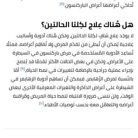
[٨]
تُحاكي أعراضها أعراض الباركنسون.
هل هُناك عِلاج لكِلتا الحالتين؟
لا يوجَد عِلاج شافٍ لكِلتا الحالتين، ولكن هُناك أدوية وأساليب
عِلاجية يُمكن أن تُبطئ من تقدّم المرض ولا تُفاقِم أعراضه، فمثلًا
تُساعِد الأدوية المُستخدمة في مرض باركنسون في السيطرة
على الأعراض، ولكن في بعض الحالات الأكثر تقدمًا قد يُنصح
[٩]
بإجراء عملية جراحية بالإضافة لتغييرات في نمط الحياة،
أمّا
بالنّسبة لمرض الزّهايمر، فيمكن أن تساهِم أدوية الزهايمر في
السّيطرة على أعراض الذاكرة والتغيرات المعرفية الأخرى لبعض
الوقت، ولن ننسى ضرورة الانتباه لنمط حياة المريض ومُراقبة
[١٠]
أعراضه والتعامُل معه بحسب توصيات الأطباء.