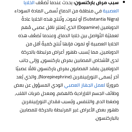
سبب مرض باركنسون:
يحدث عندما تَضعُف
الخلايا
العصبية
في منطقة من الدماغ تُسمى المادة السوداء
(Substantia Nigra) أو تموت، وتُنتج هذه الخلايا عادةً
الدوبامين (Dopamine) الذي يُعتبَر ناقل عصبي مُهم
لعمليّة التّواصل بين خلايا الدماغ، وعندما تَضعُف هذه
الخلايا العصبية أو تموت فإنها تُنتج كميةً أقل من
الدوبامين، مما يُسبب ظهور أعراض مرتبطة بالحركة
لدى الأشخاص المصابين بمرض باركنسون، وإلى جانب
الدوبامين يفقد المصابون بمرض باركنسون ناقلًا عصبيًا
آخر يُسمى النورإبينفرين (Norepinephrine)، والذي يُعد
ضروريًا
لعمل الجهاز العصبي
الودي المسؤول عن بعض
وظائف الجسم اللاإرادية كالهضم، ومعدل ضربات القلب،
وضغط الدم، والتنفس، ويُسبب فقدان النورإبينفرين
ظهور بعض الأعراض غير المرتبطة بالحركة للمصابين
بالباركنسون.