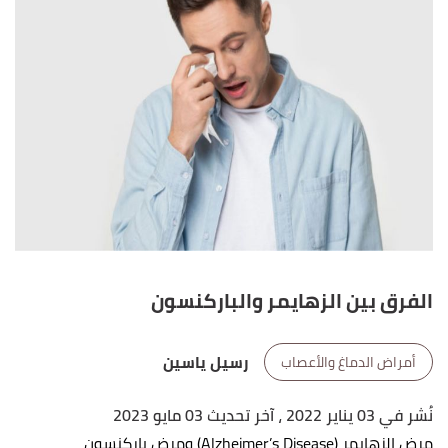
الفرق بين الزهايمر والباركنسون
رسيل ياسين
أمراض الدماغ والأعصاب
نُشر في 03 يناير 2022
، آخر تحديث 03 مايو 2023
مرض الزهايمر (Alzheimer’s Disease) ومرض باركنسون