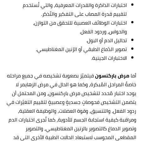
اختبارات الذاكرة والقدرات المعرفية، والتي تُستخدم
لتقييم قدرة المصاب على التفكير والتّذكر.
اختبارات الوظائف العصبية للتحقق من التوازن،
والحواس، وردود الفعل.
تحاليل الدم أو البول.
تصوير الدّماغ الطبقي أو الرّنين المغناطيسي.
الاختبارات الجينية.
أما
مرض باركنسون
فيتميّز بصعوبة تشخيصه في جميع مراحله
خاصةً المراحل المُبكرة، وكما هو الحال في مرض الزهايمر
لا
يوجد اختبار مُحدد لتشخيص مرض باركنسون، ومن المحتمل أن
يتضمن التشخيص فحوصاتٍ جسديةٍ وعصبيةٍ لتقييم التغيّرات في
ردود الفعل، والتنسيق، وقوة العضلات، والوظيفة العقلية،
ومراقبة كيفية استجابة الجسم للأدوية، كما تُجرى
اختبارات الدم
وتصوير الدماغ كالتصوير بالرنين المغناطيسي، والتصوير
المقطعي المحوسب لاستبعاد الحالات الطبية الأخرى التي قد