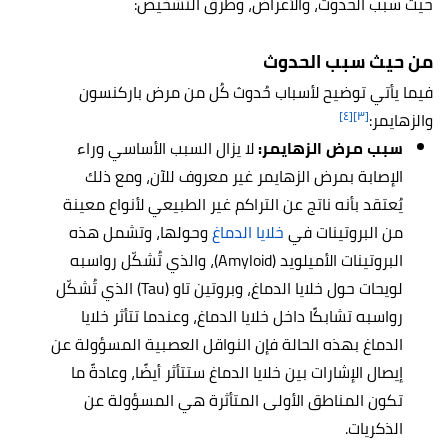
حيث سبب الحدوث، والأعراض، وطرق التشخيص:
من حيث سبب الحدوث
فيما يأتي توضيح لأسباب حُدوث كُل من مرض باركنسون
[٤]
[٣]
والزهايمر:
سبب مرض الزهايمر:
لا يزال السبب الأساسي وراء
الإصابة بمرض الزهايمر غير معروف للآن، ومع ذلك
يُعتقد بأنه
ناتج عن التراكم غير الطبيعي لأنواع معينة
من البروتينات في
خلايا الدماغ
وحولها، وتشمل هذه
البروتينات الأميلويد (Amyloid)، والذي تُشكّل رواسبه
لويحات حول خلايا الدماغ، وبروتين تاو (Tau) الذي تُشكّل
رواسبه تشابكًا داخل خلايا الدماغ، وعندما تتأثر خلايا
الدماغ بهذه الحالة فإن النواقل العصبية المسؤولة عن
إيصال الإشارات بين خلايا الدماغ ستتأثر أيضًا، وعادةً ما
تكون المناطق الأولى المتأثرة هي المسؤولة عن
الذكريات.