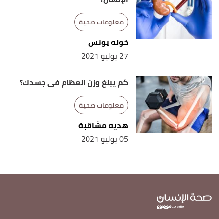
,
"15 Fascinating Facts About Your Eyes"
↑
clevelandclinic
, Retrieved 25/8/2021.
معلومات صحية
,
"10 Incredible Facts About Your Sense of Smell"
↑
خوله يونس
everydayhealth
, Retrieved 25/8/2021.
27 يوليو 2021
,
"25 Amazing Facts About the Human Body"
↑
كم يبلغ وزن العظام في جسدك؟
mentalfloss
, Retrieved 26/8/2021.
معلومات صحية
هديه مشاقبة
05 يوليو 2021