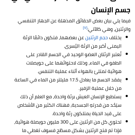
جسم الإنسان
فيما يلي بيان بعض الحقائق المذهلة عن الجهاز التنفسي
[٧]
والرئتين، وهي كالآتي:
يختلف
حجم الرئتين
عن بعضهما، فتكون دائمًا الرئة
اليمنى أكبر من الرئة اليُسرى.
تُعتبر الرئتان العضو الوحيد في الجسم القادر على
الطفو في الماء، وذلك لاحتوائهما على حويصلات
هوائية تمتلئ بالهواء أثناء عملية التنفس.
يفقد الجسم ما يعادل 17.5 مليلتر من الماء في الساعة
من خلال عملية الزفير.
يستطيع الإنسان العيش برئة واحدة، مع العلم أن ذلك
سيَحُد من قدرتهِ الجسدية، فهناك الكثير من الأشخاص
على قيد الحياة يمتلكون رئة واحدة.
تحتوي كل من الرئتين على 300 مليون حويصلة هوائية،
فإذا تم فتح الرئتين بشكل مسطّح فسوف تغطي ما