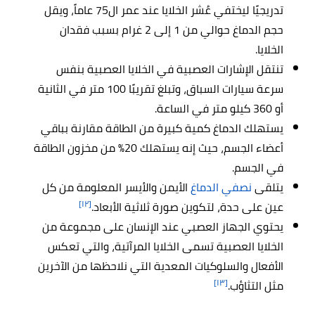
تدريجيًا ليختفي عُشر الخلايا عند عمر ال75 عاماً، ويقل
حجم الدماغ حوالي من 1 إلى 2 غرام بسبب فقدان
الخلايا.
تنتقل الإشارات العصبية في الخلايا العصبية بنفس
سرعة سيارات السباق، وتبلغ تقريبًا 100 متر في الثانية
أو 360 كيلو متر في الساعة.
يستهلك الدماغ كمية كبيرة من الطاقة مقارنة بباقي
أعضاء الجسم، حيث إنه يستهلك 20% من مخزون الطاقة
في الجسم.
يتلقى
نصفي الدماغ
الأيمن والأيسر المعلومة من كل
[١٢]
عين على حدة، لتكوين صورة ثلاثية الأبعاد.
يحتوي الجهاز العصبي عند الإنسان على مجموعة من
الخلايا العصبية تسمى الخلايا المرآتية، والتي تعكس
الأفعال والسلوكيات المعدية التي نلاحظها من الآخرين
[١٣]
مثل التثاؤب.