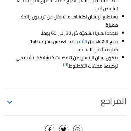
عند التقدم في السن تصبح كمية الدموع التي ينتجها
الشخص أقل.
يستطيع الإنسان اكتشاف ما لا يقل عن تريليون رائحة
مميزة.
تتجدد الخلايا الشميّة كل 30 إلى 60 يوماً.
يخرج الهواء من
الأنف
عند العطس بسرعة 160
كيلومتراً في الساعة.
يتكون لسان الإنسان من 8 عضلات مُتشابكة، تشبه في
[١٦]
تركيبها مجسّات الأخطبوط.
المراجع
,
"Amazing Facts About The Human Body"
↑
didyouknowscience
, Retrieved 24/8/2021.