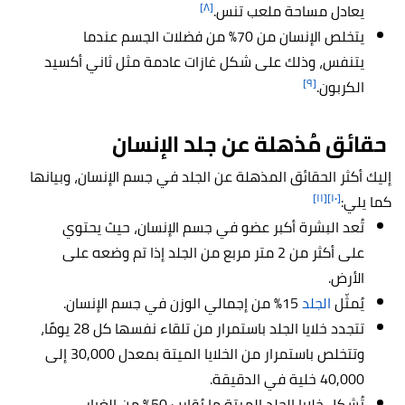
[٨]
يعادل مساحة ملعب تنس.
يتخلص الإنسان من 70% من فضلات الجسم عندما
يتنفس، وذلك على شكل غازات عادمة مثل ثاني أكسيد
[٩]
الكربون.
حقائق مُذهلة عن جلد الإنسان
إليك أكثر الحقائق المذهلة عن الجلد في جسم الإنسان، وبيانها
[١١]
[١٠]
كما يلي:
تُعد البشرة أكبر عضو في جسم الإنسان، حيث يحتوي
على أكثر من 2 متر مربع من الجلد إذا تم وضعه على
الأرض.
يُمثّل
الجلد
15% من إجمالي الوزن في جسم الإنسان.
تتجدد خلايا الجلد باستمرار من تلقاء نفسها كل 28 يومًا،
وتتخلص باستمرار من الخلايا الميتة بمعدل 30,000 إلى
40,000 خلية في الدقيقة.
تُشكل خلايا الجلد الميتة ما يُقارب 50% من الغبار