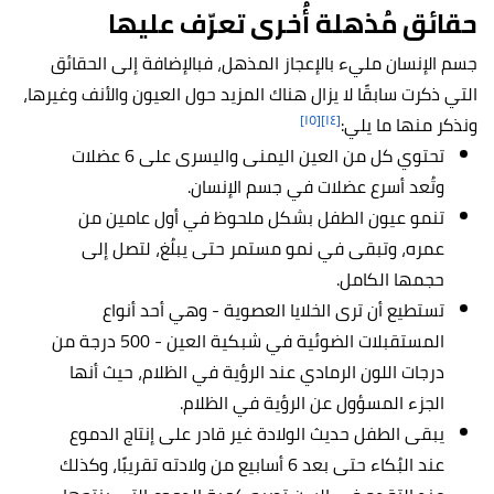
حقائق مُذهلة أُخرى تعرّف عليها
جسم الإنسان مليء بالإعجاز المذهل، فبالإضافة إلى الحقائق
التي ذكرت سابقًا لا يزال هناك المزيد حول العيون والأنف وغيرها،
[١٥]
[١٤]
ونذكر منها ما يلي:
تحتوي كل من العين اليمنى واليسرى على 6 عضلات
وتُعد أسرع عضلات في جسم الإنسان.
تنمو عيون الطفل بشكل ملحوظ في أول عامين من
عمره، وتبقى في نمو مستمر حتى يبلُغ، لتصل إلى
حجمها الكامل.
تستطيع أن ترى الخلايا العصوية - وهي أحد أنواع
المستقبلات الضوئية في شبكية العين - 500 درجة من
درجات اللون الرمادي عند الرؤية في الظلام، حيث أنها
الجزء المسؤول عن الرؤية في الظلام.
يبقى الطفل حديث الولادة غير قادر على إنتاج الدموع
عند البُكاء حتى بعد 6 أسابيع من ولادته تقريبًا، وكذلك