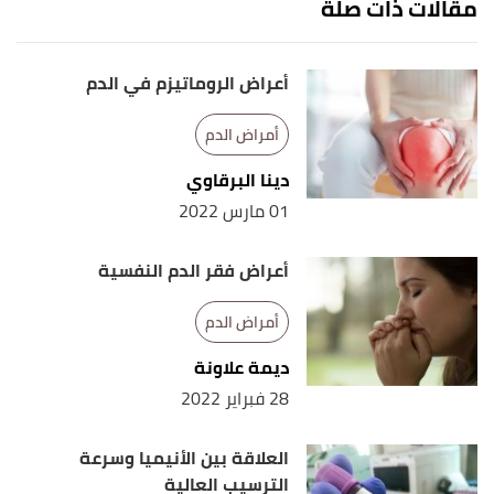
مقالات ذات صلة
patients with severe thalassemia syndromes in
South India"
,
ashpublications.org
, Retrieved
أعراض الروماتيزم في الدم
7/1/2022. Edited.
"Everything You Need to Know About
↑
أمراض الدم
Thalassemia"
,
www.healthline.com
, Retrieved
دينا البرقاوي
7/1/2022. Edited.
01 مارس 2022
,
my.clevelandclinic.org
, Retrieved
"Thalassemias"
↑
أعراض فقر الدم النفسية
7/1/2022. Edited.
أمراض الدم
ديمة علاونة
28 فبراير 2022
العلاقة بين الأنيميا وسرعة
الترسيب العالية