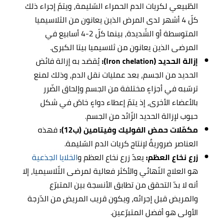
الطّبيعي لكريات الدم الحمراء السّليمة، ويتمّ إجراء ذلك
كلّ 4 أشهر لدى المرض الذين يعانون من الثلاسيميا
المتوسطة أو الشّديدة، بينما كلّ 2-4 أسابيع في
المرضى الذين يعانون من ثلاسيميا بيتا الكبرى.
إزالة الحديد (Iron chelation):
يُقصَد به إزالة فائض
الحديد من الجسم، بعد عمليات نقل الدم، وذلك لمنع
ترسّبه في أجزاءٍ مختلفة من الجسم وإلحاق الضّرر
بالأعضاء الأخرى، إذ يتمّ إعطاء دواءٍ خاصّ في شكل
حبوب لإزالة الحديد الزّائد من الجسم.
مكمّلات حمض الفوليك وفيتامين (ب12):
فهذه
العناصر ضروريةٌ لإنتاج كريات الدم السّليمة.
زرع نخاع العظم:
يعدّ زرع نخاع العظم و
الخلايا الجذعية
هو العلاج النّهائي والأكثر فعالية لمرضى الثّلاسيميا، إلا
أنه لا بدّ التحقق من تطابق الأنسجة بين المتبرّع
والمريض قبل إجرائه، ويكون قريب المريض من الدّرجة
الأولى هو أفضل المتبرّعين.