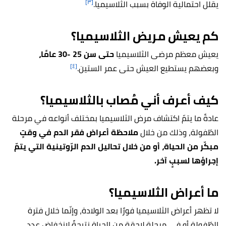
[٣]
يقلل احتمالية الوفاة بسبب الثلاسيميا.
كم يعيش مريض الثلاسيميا؟
يعيش معظم مرضى الثلاسيميا
حتى سن 25 -30 عامًا،
[٤]
وبعضهم يستطيع العيش حتى عمر الستين.
كيف أعرف أني مُصاب بالثلاسيميا؟
عادةً ما يتمّ اكتشاف مرض الثلاسيميا بمختلف أنواعه في مرحلة
الطّفولة، وذلك من خلال
ملاحظة أعراض فقر الدم في وقتٍ
مبكّر من الحياة، أو من خلال تحاليل الدم الرّوتينية التي يتمّ
إجراؤها لسببٍ آخر.
ما أعراض الثلاسيميا؟
لا تظهر أعراض الثلاسيميا فورًا بعد الولادة، وإنّما خلال فترة
الطّفولة أو في مرحلةٍ لاحقة من الحياة نتيجةً لانخفاض عدد