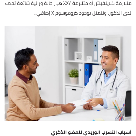
متلازمة كلاينفيلتر، أو متلازمة XXY هي حالة وراثية شائعة تحدث
لدى الذكور، وتتمثّل بوجود كروموسوم X إضافي...
أسباب التسرب الوريدي للعضو الذكري