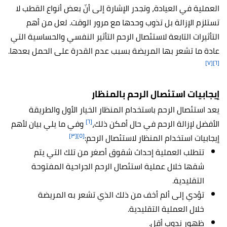
العملية في العيادة، وتجدر الإشارة إلى أنّ بعض أنواع القطب لا
تستلزم الإزالة بل تذوب وحدها مع مرور الوقت. لعل من أهم
التأثيرات التابعة لاستئصال الرحم التأثير النفسي والحساسية التي
عادة ما تشعر بها المريضة بسبب عدم القدرة على الحمل بعدها.
[٧]
[٦]
إيجابيات استئصال الرحم بالمنظار
يعد استئصال الرحم باستخدام المنظار الخيار الأول والطريقة
[٦]
الأفضل لإزالة الرحم في حال أمكن ذلك،
وفي ما يلي بيان لأهم
[٣]
[٥]
إيجابيات استخدام المنظار لاستئصال الرحم:
تتطلب العملية إحداث شقوق أصغر من تلك التي يتم
شقها خلال عملية استئصال الرحم الجراحية المفتوحة
التقليدية.
تؤدي إلى ألم أخف من ذلك الذي تشعر به المريضة
خلال العملية التقليدية.
ظهور ندوب أقل.