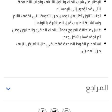
الإكثار من شرب الماء وتناول الألياف وتجنب الأطعمة
التي قد تؤدي إلى الإمساك.
تجنب تناول أكثر من نوعين من الأدوية التي تخفف الألم
واستشارة الطبيب قبل المباشرة بتناولها.
غسل منطقة الجروح يوميًاً بالماء الدافئ والصابون ومن
ثم تجفيفها بشكل جيد.
استخدام الفوط الصحية فقط، في حال التعرض لنزيف
من المهبل.
المراجع
,
WebMD
, 28/12/2021, Retrieved
"Hysterectomy"
↑
28/12/2021. Edited.