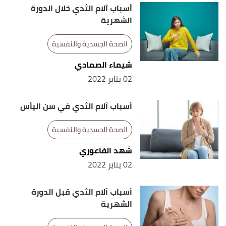
,
Royal College of
"Laparoscopic Hysterectomy"
↑
أسباب آلام الثدي خلال الدورة
Obstetricians and Gynecologists
, 28/12/2021,
الشهرية
Retrieved 28/12/2021. Edited.
الصحة الجسدية والنفسية
"Laparoscopic Hysterectomy: What to Expect at
↑
شيماء الصمادي
Home"
,
My Health
, 28/12/2021, Retrieved
02 يناير 2022
28/12/2021. Edited.
أسباب آلام الثدي في سن اليأس
الصحة الجسدية والنفسية
شهد الفاعوري
02 يناير 2022
أسباب آلام الثدي قبل الدورة
الشهرية