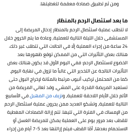
ومن ثم تطبيق ضمادة معقمة لتغطيتها.
ما بعد استئصال الرحم بالمنظار
لا تتطلب عملية استئصال الرحم بالمنظار إدخال المريضة إلى
المستشفى خلال الليلة التالية للعملية، وعادة ما يتم الخروج خلال
24 ساعة من إجراء العملية إلّا في الحالات التي تتطلب غير ذلك.
هنالك بعض التأثيرات التي من الممكن توقع ظهورها بعد
الخضوع لاستئصال الرحم: ففي اليوم الأول قد يكون هنالك بعض
التأثيرات الناتجة عن التخدير التي غالباً ما تزول في نهاية اليوم،
كما من المحتمل تركيب أنبوب مرتبط بالمثانة لإخراج البول حتى
تستعيد المريضة القدرة على المشي، وقد تعاني المريضة من
الألم خلال الأيام اللاحقة للعملية، و
نزيف من المهبل
في الأسابيع
التالية للعملية، وتشكو العديد ممن يجرون عملية استئصال الرحم
من الإمساك في الفترة التي تليها. تتم إزالة الضمادات المغطية
للقطب بعد مرور يوم على العملية يمكن للمريضة الغسل أو
الاستحمام بعدها، أمّا القطب فيتم إزالتها بعد 5-7 أيام من إجراء