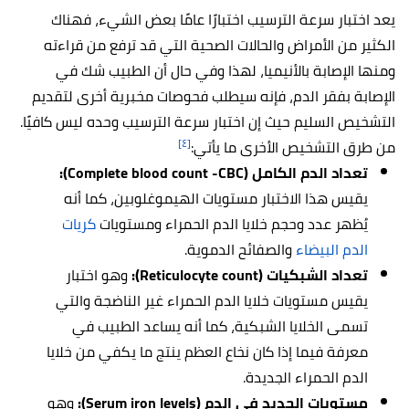
يعد اختبار سرعة الترسيب اختبارًا عامًا بعض الشيء، فهناك
الكثير من الأمراض والحالات الصحية التي قد ترفع من قراءته
ومنها الإصابة بالأنيميا، لهذا وفي حال أن الطبيب شك في
الإصابة بفقر الدم، فإنه سيطلب فحوصات مخبرية أخرى لتقديم
التشخيص السليم حيث إن اختبار سرعة الترسيب وحده ليس كافيًا.
[٤]
من طرق التشخيص الأخرى ما يأتي:
تعداد الدم الكامل (Complete blood count -CBC):
يقيس هذا الاختبار مستويات الهيموغلوبين، كما أنه
يُظهر عدد وحجم خلايا الدم الحمراء ومستويات
كريات
الدم البيضاء
والصفائح الدموية.
تعداد الشبكيات (Reticulocyte count):
وهو اختبار
يقيس مستويات خلايا الدم الحمراء غير الناضجة والتي
تسمى الخلايا الشبكية، كما أنه يساعد الطبيب في
معرفة فيما إذا كان نخاع العظم ينتج ما يكفي من خلايا
الدم الحمراء الجديدة.
مستويات الحديد في الدم (Serum iron levels):
وهو