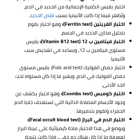
اختبار يقيس الكمية الإجمالية من الحديد في الدم،
ويُظهر فيما إذا كانت الأنيميا بسبب
نقص الحديد
.
اختبار الفريتين (Ferritin test):
وهو اختبار يقوم
بتحليل مخازن الحديد في الجسم.
اختبار فيتامين ب 12 (Vitamin B12 test):
يقيس
مستوى فيتامين ب 12، ويساعد في تشخيص سبب
الأنيميا.
اختبار حمض الفوليك (Folic acid test): يقيس مستوى
حمض الفوليك في الدم، ويشير ما إذا كان مستواه تحت
الحد الأدنى.
اختبار كومبس (Coombs test):
وهو اختبار يكشف عن
وجود الأجسام المضادة الذاتية التي تستهدف خلايا الدم
الحمراء وتقوم بتدميرها.
اختبار الدم في البراز (Fecal occult blood test):
ويوضع في هذا الاختبار مادة كيميائية على عينة البراز
لمعرفة ما إذا كان هناك دم خفي، فإذا كانت نتيجة