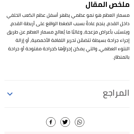
ملخص المقال
مسمار العظم هو نمو عظمي يظهر أسفل عظم الكعب الخلفي
داخل القدم، ينجم عادةً بسبب الضغط الواقع على أربطة القدم،
ويتسبّب بأعراض مزعجة، وغالبًا ما يُعالج مسمار العظم عن طريق
إجراء جراحة بسيطة تتضمّن تحرير اللفافة الأخمصية، أو إزالة
النتوء العظمي، والتي يمكن إجراؤها كجراحة مفتوحة أو جراحة
بالمنظار.
المراجع
,
clevelandclinic
, Retrieved 4/2/2022.
"Heel Spurs"
↑
Edited.
spur reduction is a,therapies fail to provide relief.
↑