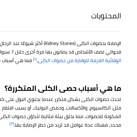
المحتويات
الإصابة بحصوات الكلى (idney Stones
فحوالي نصف الأشخاص قد يصابون بها مرة أخرى خلال 7 سنوات من إصابتهم الأولى إذا لم يتخذوا
[١]
الوقائية اللازمة للوقاية من حصوات الكلى
،
فما هي أسباب ح
ما هي أسباب حصى الكلى المتكررة؟
تحدث حصوات الكلى بشكل متكرر عندما يحتوي البول على كميا
مثل: الكالسيوم، والأكسالات، وحمض البوليك، أو بسبب افتقار ا
المكونة للحصوات، مما يخلق بيئة مثالية لتكوّن حصوات الكلى،
[٢]
محدد، فهناك عدة عوامل قد تزيد من خطر الإصابة بها.