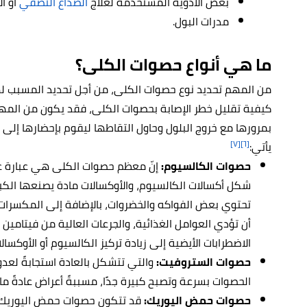
بعض الأدوية المستخدمة لعلاج
الصداع النصفي
أو ال
مدرات البول.
ما هي أنواع حصوات الكلى؟
من المهم تحديد نوع حصوات الكلى، من أجل تحديد المسبب لها
كيفية تقليل خطر الإصابة بحصوات الكلى، فقد يكون من المه
بمرورها مع خروج البلول وحاول التقاطها ليقوم بإحضارها إلى 
[٧]
[٦]
يأتي:
حصوات الكالسيوم:
إنّ معظم حصوات الكلى هي عبارة ع
شكل أكسالات الكالسيوم، والأوكسالات مادة يصنعها الكبد
تحتوي بعض الفواكه والخضروات، بالإضافة إلى المكسرات
أن تؤدي العوامل الغذائية، والجرعات العالية من فيتامين 
الاضطرابات الأيضية إلى زيادة تركيز الكالسيوم أو الأوكسال
حصوات الستروفيت:
والتي تتشكل بالعادة استجابةً لعد
الحصوات بسرعة وتصبح كبيرة جدًا، مسببةً أعراض عادةً 
حصوات حمض اليوريك:
قد تتكون حصوات حمض اليوريك ل