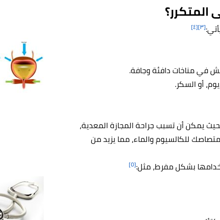
 المتكرر؟
[٤]
[٣]
أتي:
يش في مناخات دافئة وجافة.
وم، أو السكر.
بحيث يمكن أن تسبب جراحة المجازة المعدية،
متصاصك للكالسيوم والماء، مما يزيد من
[٥]
تخدامها بشكل مفرط، مثل: