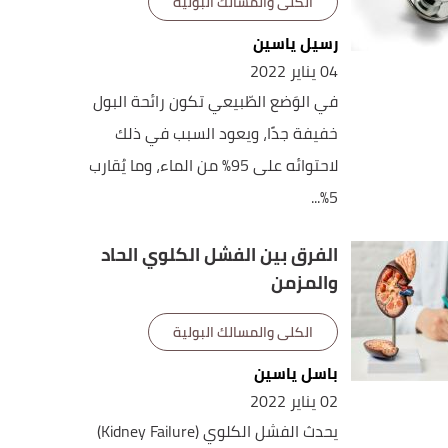
الكلى والمسالك البولية
رسيل ياسين
04 يناير 2022
في الوَضع الطّبيعي تكون رائحة البول
خفيفة جدًا، ويعود السبب في ذلك
لاحتوائه على 95% من الماء، وما يُقارب
5%...
الفرق بين الفشل الكلوي الحاد
والمزمن
الكلى والمسالك البولية
باسل ياسين
02 يناير 2022
يحدث الفشل الكلوي (Kidney Failure)