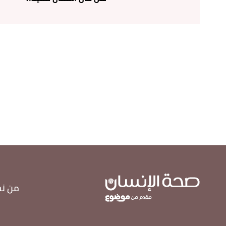
,
cleveland clinic
, Retrieved 7/1/2022. Edited.
"Kidney Stones"
↑
,
nhs
, Retrieved 8/1/2022. Edited.
"Kidney stones"
↑
,
sparrow.org
, Retrieved 7/1/2022. Edited.
"Kidney Stones"
↑
,
webmd
, Retrieved 7/1/2022.
"Kidney Stone Causes"
↑
من ن