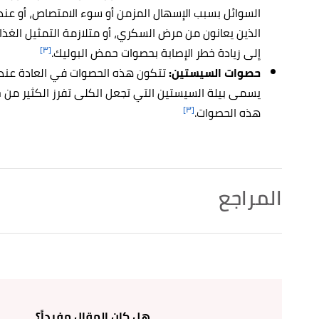
السوائل بسبب الإسهال المزمن أو سوء الامتصاص، أو عند الذ
الذين يعانون من مرض السكري، أو متلازمة التمثيل الغذائ
[٣]
إلى زيادة خطر الإصابة بحصوات حمض البوليك.
حصوات السيستين:
تتكون هذه الحصوات في العادة عند 
يسمى بيلة السيستين التي تجعل الكلى تفرز الكثير م
[٣]
هذه الحصوات.
المراجع
,
harvard health
, Retrieved 7/1/2022. Edited.
"How to prevent kidney stones"
↑
,
drugs.com
, Retrieved 7/1/2022. Edited.
"Kidney stones"
↑
أ
ب
ت
,
mayo clinic
, Retrieved 7/1/2022. Edited.
"Kidney stones"
^
هل كان المقال مفيداً؟