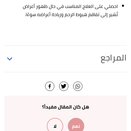
احصلي على العلاج المناسب في حال ظهور أعراض
تُشير إلى تفاقم هبوط الرحم وزيادة أعراضه سوءًا.
المراجع
,
mayoclinic
, 8/9/2022,
"Uterine prolapse"
↑
Retrieved 16/10/2022. Edited.
,
hopkinsmedicine
, Retrieved
"Uterine Prolapse"
↑
16/10/2022. Edited.
هل كان المقال مفيداً؟
أ
ب
Traci C. Johnson (24/9/2022),
"Prolapsed
^
نعم
لا
Uterus"
,
webmd
, Retrieved 16/10/2022. Edited.