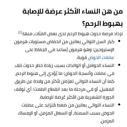
من هن النساء الأكثر عرضة للإصابة
بهبوط الرحم؟
[٤]
تزداد فرصة حدوث هبوط الرحم لدى بعض الفئات، منها:
كبار السن اللواتي يعانين من انخفاض مستويات هرمون
الإستروجين؛ وهو هرمون يُساعد في الحِفاظ على
عضلات الحوض
قوية.
النساء الحوامل أو الوالدات بسبب زيادة خطر حدوث تلف
في عضلات وأنسجة الحوض؛ ما يُؤدي إلى هبوط الرحم،
كما أن النساء اللواتي تعرّضن لأكثر من ولادة عن طريق
المهبل، أو في مرحلة ما بعد انقطاع الطمث؛ أي توقف
الدورة الشهرية هن الأكثر عُرضة للإصابة.
النساء اللواتي يعانين من ضغط مُتزايد على عضلات
الحوض بسبب السمنة، أو السعال المزمن، أو الإمساك
المزمن.