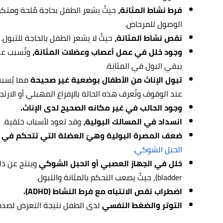
فرط نشاط المثانة،
حيثُ يشعر الطفل بحاجة مُلحة ومتك
الوصول للمرحاض.
نقص نشاط المثانة،
حيثُ لا يشعر الطفل بالحاجة للتبول.
وجود خلل في عمل أعصاب وعضلات المثانة،
وتُسبب عدم
يبقي البول في المثانة.
تبول الإناث من الأطفال بوضعية غير صحيحة
مما يُسبب
عند الوقوف وتُعرف هذه الحالة بالإفراغ المهبلي أو الارتج
وجود الحالب في غير مكانه الصحيح لدى الإناث.
انسداد في المسالك البولية،
وقد تعود لأسباب خلقية.
ضعف المصرة البولية وهيّ العضلة التي تتحكم في خ
الحبل الشوكي
.
خلل في الجهاز العصبي أو الحبل الشوكي
وينتج عن ذ
bladder)، حيثُ يصعب التحكم بالمثانة والتبول.
اضطراب نقص الانتباه مع فرط النشاط (ADHD).
التوتر والضغط النفسي
لدى الطفل نتيجة التعرض لصدمة