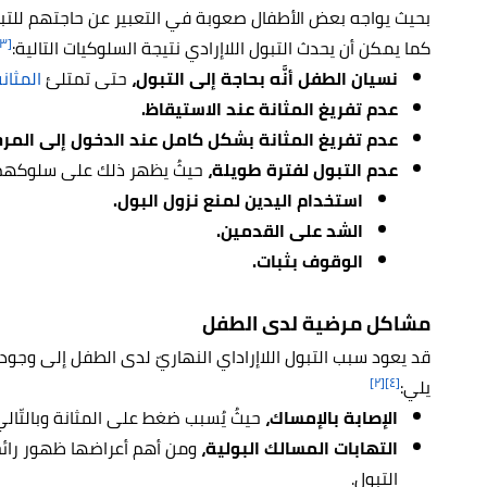
بحيث يواجه بعض الأطفال صعوبة في التعبير عن حاجتهم للتب
[٣]
كما يمكن أن يحدث التبول اللاإرادي نتيجة السلوكيات التالية:
نسيان الطفل أنَّه بحاجة إلى التبول،
حتى تمتلئ
المثان
عدم تفريغ المثانة عند الاستيقاظ.
عدم تفريغ المثانة بشكل كامل عند الدخول إلى المر
عدم التبول لفترة طويلة،
حيثُ يظهر ذلك على سلوكهم
استخدام اليدين لمنع نزول البول.
الشد على القدمين.
الوقوف بثبات.
مشاكل مرضية لدى الطفل
قد يعود سبب التبول اللاإراداي النهاريّ لدى الطفل إلى وجو
[٢]
[٤]
يلي:
الإصابة بالإمساك،
حيثُ يُسبب ضغط على المثانة وبالتّالي 
التهابات المسالك البولية،
ومن أهم أعراضها ظهور رائح
التبول.