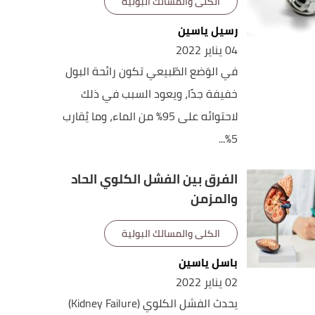
الكلى والمسالك البولية
رسيل ياسين
04 يناير 2022
في الوَضع الطّبيعي تكون رائحة البول
خفيفة جدًا، ويعود السبب في ذلك
لاحتوائه على 95% من الماء، وما يُقارب
5%...
الفرق بين الفشل الكلوي الحاد
والمزمن
الكلى والمسالك البولية
باسل ياسين
02 يناير 2022
يحدث الفشل الكلوي (Kidney Failure)