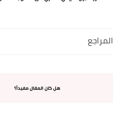
المراجع
أ
ب
,
continence
, Retrieved 7/1/2022. Edited.
"CHILDREN Daytime wetting"
^
أ
ب
,
msdmanuals
, Retrieved 7/1/2022. Edited.
"Urinary Incontinence in Children"
^
,
mottchildren
, Retrieved 7/1/2022. Edited.
"Daytime Accidental Wetting (Diurnal Enuresis)"
↑
هل كان المقال مفيداً؟
أ
ب
ت
,
clevelandclinic
, Retrieved 7/1/2022.
"Daytime Wetting (Urinary Incontinence) in Children"
^
Edited.
,
hopkinsmedicine
, Retrieved 7/1/2022. Edited.
"Urinary Incontinence in Children"
↑