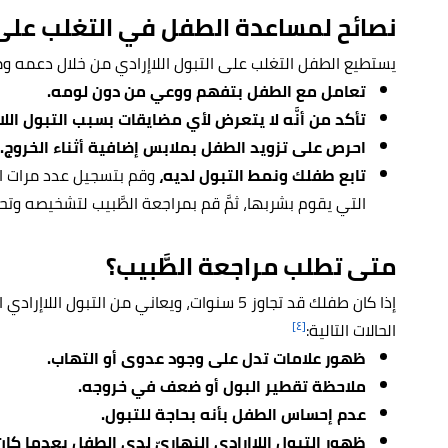
نصائح لمساعدة الطفل في التغلب على ا
يستطيع الطفل التغلب على التبول اللاإرادي من خلال دعمه ومس
تعامل مع الطفل بتفهم ووعي من دون لومه.
تأكد من أنَّه لا يتعرض لأي مضايقات بسبب التبول اللا
احرص على تزويد الطفل بملابس إضافية أثناء الخروج.
تابع طفلك ونمط التبول لديه،
وقم بتسجيل عدد مرات الت
التي يقوم بشربها، ثمَّ قم بمراجعة الطَّبيب لتشخيصه وتح
متى تطلب مراجعة الطَّبيب؟
إذا كان طفلك قد تجاوز 5 سنوات، ويعاني من التب
[٤]
الحالات التالية:
ظهور علامات تدل على وجود عدوى أو التهاب.
ملاحظة تقطير البول أو ضعف في خروجه.
عدم إحساس الطفل بأنه بحاجة للتبول.
ظهور التبول اللاإرادي النهاريّ لدى الطفل بعدما كا