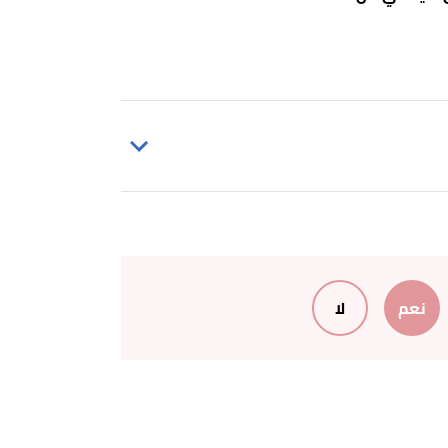
نعم
لا