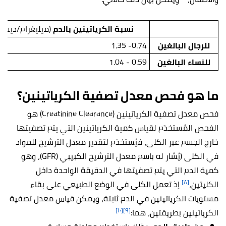
نسبة الكرياتينين بالدم
(ميليغرام/ديسيل
للرجال البالغين
0.74- 1.35
للنساء البالغين
0.59 - 1.04
ما هو فحص معدل تصفية الكرياتينين؟
فحص معدل تصفية الكرياتينين (Creatinine Clearance) هو
الفحص المُستخدَم لقياس كمية الكرياتينين التي يتم تصفيتها
خارج الجسم عبر الكلى، فيُستخدَم لتقدير معدل الترشيح للمواد
في الكلى (يُشار له باسم معدل الترشيح الكبيبي (GFR)، وهو
كمية الدم التي يتم تصفيتها في الدقيقة الواحدة داخل
[٨]
الكليتين،
إذ تعمل الكلى في الوضع الطبيعي على بقاء
مستويات الكرياتينين في الدم ثابتة، ويمكن قياس معدل تصفية
[١٠]
[٩]
الكرياتينين بطريقتين، هما: