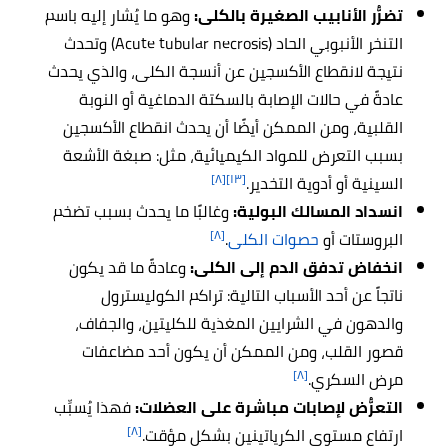
تضرُّر الأنابيب الصغيرة بالكلى:
وهو ما يُشار إليه باسم
التنخر الأنبوبي الحاد (Acute tubular necrosis) وتحدث
نتيجة لانقطاع الأكسجين عن أنسجة الكلى، والذي يحدث
عادةً في حالات الإصابة بالسكتة الدماغية أو النوبة
القلبية، ومن الممكن أيضًا أن يحدث انقطاع الأكسجين
بسبب التعرض للمواد الكيميائية، مثل: صبغة الأشعة
[٨]
[١٣]
السينية أو أدوية التخدير.
انسداد المسالك البولية:
وغالبًا ما يحدث بسبب تضخم
[٨]
البروستات أو
حصوات الكلى
.
انخفاض تدفق الدم إلى الكلى:
وعادةً ما قد يكون
ناتجاً عن أحد الأسباب التالية: تراكم الكوليسترول
والدهون في الشرايين المغذية للكليتين، والجفاف،
قصور القلب، ومن الممكن أن يكون أحد مضاعفات
[٨]
مرض السكري.
التعرُّض لإصابات مباشرة على العضلات:
فهذا يُسبِّب
[٨]
ارتفاع مستوى الكرياتينين بشكل مؤقت.