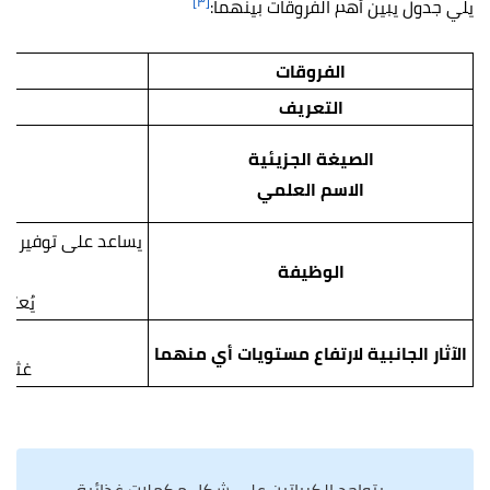
[٣]
يلي جدول يبين أهم الفروقات بينهما:
الفروقات
التعريف
الصيغة الجزيئية
الاسم العلمي
يساعد على توفير الط
الوظيفة
يُعتق
الآثار الجانبية لارتفاع مستويات أي منهما
غثيان