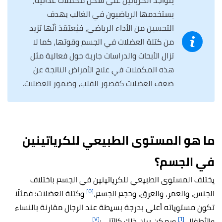
يتواجد الكرياتين على شكل مكملات غذائية،
يستخدمها الرياضيون في الغالب بهدف
التحسين من الأداء الرياضي، فيُعتقدَ أنّها تزيد
من كتلة العضلات في الجسم وقوتها، كما لا
تزال الأبحاث والدراسات جارية حول فعالية مثل
هذه المكملات في علاج الأمراض الناتجة عن
ضعف العضلات كقصور القلب، وضمور العضلات.
ما هو المستوى الطبيعي للكرياتينين
في الجسم؟
يختلف المستوى الطبيعي للكرياتينين في الجسم باختلاف
[٥]
الجنس، والعمر، والعرق، وحجم الجسم،
وكتلة العضلات؛ فمثلًا
تكون مستوياته أعلى بدرجة بسيطة عند الرجال مقارنة بالنساء
[٧]
[٦]
والأطفال،
ويمكن بيان ذلك كالآتي: