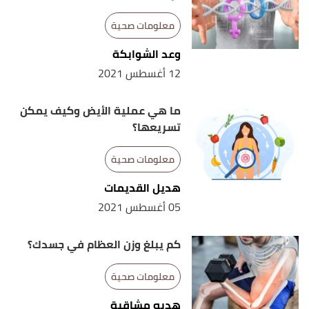
medicinenet
, Retrieved 30/6/2021.
معلومات صحية
,
abtestsonline
, Retrieved 30/6/2021.
"Creatinine"
↑
وعد الشوابكة
12 أغسطس 2021
,
my.clevelandclinic
,
"Acute Tubular Necrosis"
↑
Retrieved 30/6/2021.
ما هي عملية الأيض وكيف يمكن
تسريعها؟
"What is the normal range for a creatinine blood
↑
test?"
,
medicalnewstoday.
, Retrieved 30/6/2021.
معلومات صحية
هديل القديمات
05 أغسطس 2021
كم يبلغ وزن العظام في جسدك؟
معلومات صحية
هديه مشاقبة