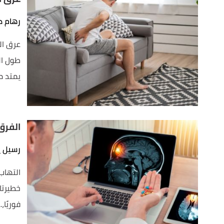
رهام د
عرق ال
طول ال
يمتد م
الفرق 
رسيل ي
التهاب 
خطيرتان
فوريًا،..