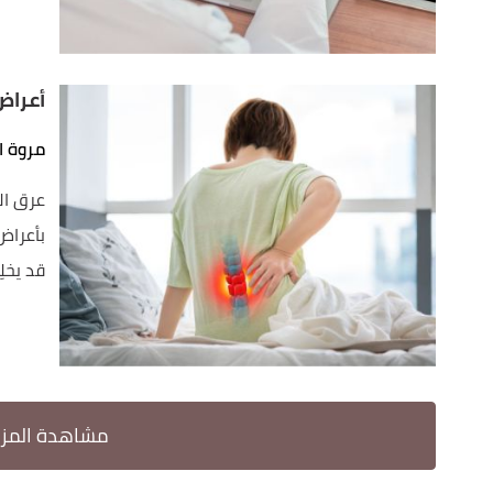
أعراض
مروة ا
بأعراض
قد يخلِط