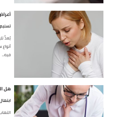
أعراض
تسنيم 
فيه...
هل ال
ابتهال