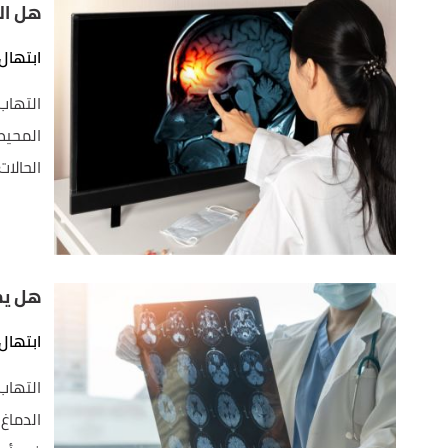
هل ال
ابتهال
التهاب
المحيط
الحالا
هل يم
ابتهال
التهاب
الدماغ