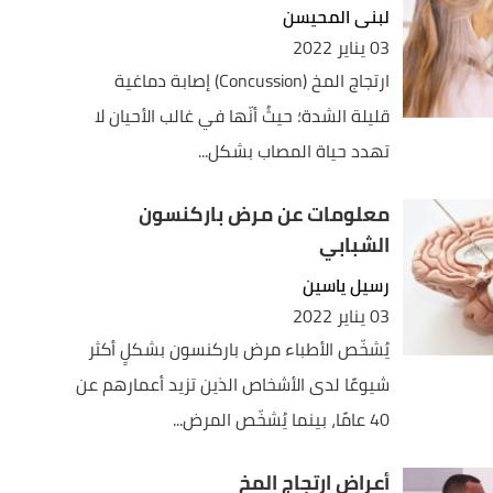
لبنى المحيسن
03 يناير 2022
ارتجاج المخ (Concussion) إصابة دماغية
قليلة الشدة؛ حيثُ أنّها في غالب الأحيان لا
تهدد حياة المصاب بشكل...
معلومات عن مرض باركنسون
الشبابي
رسيل ياسين
03 يناير 2022
يُشخّص الأطباء مرض باركنسون بشكلٍ أكثر
شيوعًا لدى الأشخاص الذين تزيد أعمارهم عن
40 عامًا، بينما يُشخّص المرض...
أعراض ارتجاج المخ