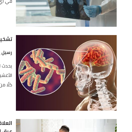
في أي ع
تشخيص
رسيل ي
يحدث ا
الأغشي
كلًا من 
العلا
عرق ا