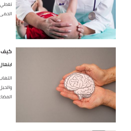
تغطي ا
الحمى..
كيف ي
ابتهال
التهاب 
والحبل
المضاعف